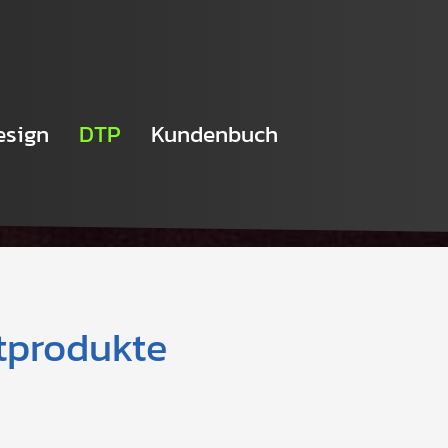
esign
DTP
Kundenbuch
ntprodukte